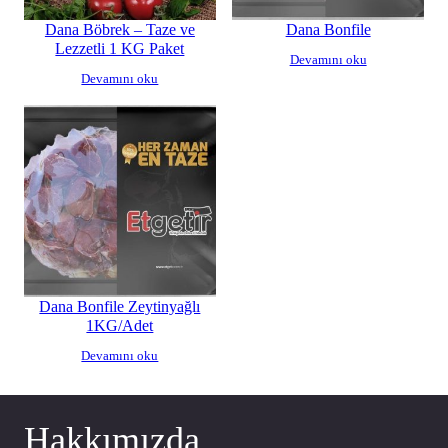
Dana Böbrek – Taze ve
Dana Bonfile
Lezzetli 1 KG Paket
Devamını oku
Devamını oku
Dana Bonfile Zeytinyağlı
1KG/Adet
Devamını oku
Hakkımızda