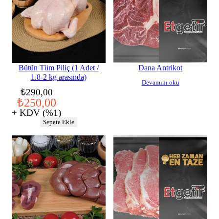
Bütün Tüm Piliç (1 Adet /
Dana Antrikot
1.8-2 kg arasında)
Devamını oku
Orijinal
Şu
₺
290,00
₺
250,00
fiyat:
andaki
+ KDV (%1)
₺290,00.
fiyat:
Sepete Ekle
₺250,00.