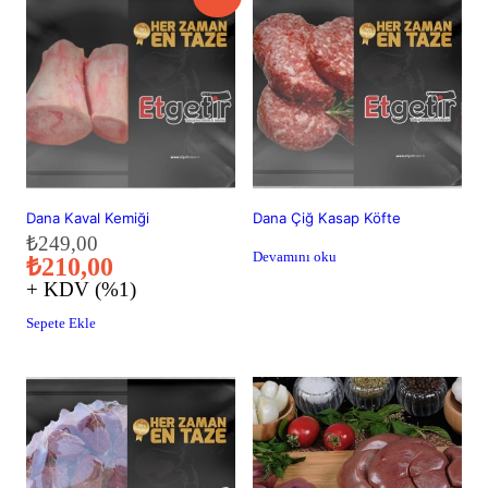
Dana Kaval Kemiği
Dana Çiğ Kasap Köfte
Orijinal
Şu
₺
249,00
Devamını oku
₺
210,00
fiyat:
andaki
+ KDV (%1)
₺249,00.
fiyat:
₺210,00.
Sepete Ekle