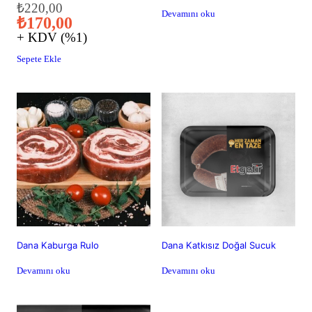
Orijinal
Şu
₺
220,00
Devamını oku
₺
170,00
fiyat:
andaki
+ KDV (%1)
₺220,00.
fiyat:
₺170,00.
Sepete Ekle
Dana Kaburga Rulo
Dana Katkısız Doğal Sucuk
Devamını oku
Devamını oku