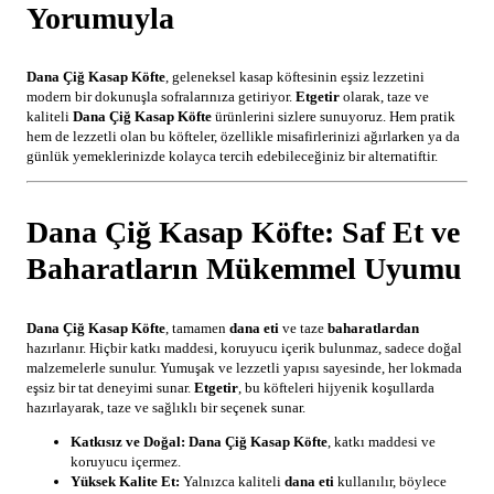
Yorumuyla
Dana Çiğ Kasap Köfte
, geleneksel kasap köftesinin eşsiz lezzetini
modern bir dokunuşla sofralarınıza getiriyor.
Etgetir
olarak, taze ve
kaliteli
Dana Çiğ Kasap Köfte
ürünlerini sizlere sunuyoruz. Hem pratik
hem de lezzetli olan bu köfteler, özellikle misafirlerinizi ağırlarken ya da
günlük yemeklerinizde kolayca tercih edebileceğiniz bir alternatiftir.
Dana Çiğ Kasap Köfte: Saf Et ve
Baharatların Mükemmel Uyumu
Dana Çiğ Kasap Köfte
, tamamen
dana eti
ve taze
baharatlardan
hazırlanır. Hiçbir katkı maddesi, koruyucu içerik bulunmaz, sadece doğal
malzemelerle sunulur. Yumuşak ve lezzetli yapısı sayesinde, her lokmada
eşsiz bir tat deneyimi sunar.
Etgetir
, bu köfteleri hijyenik koşullarda
hazırlayarak, taze ve sağlıklı bir seçenek sunar.
Katkısız ve Doğal:
Dana Çiğ Kasap Köfte
, katkı maddesi ve
koruyucu içermez.
Yüksek Kalite Et:
Yalnızca kaliteli
dana eti
kullanılır, böylece