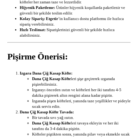
köfteler her zaman taze ve lezzetlidir.
Hijyenik Paketleme:
Ürünler hijyenik koşullarda paketlenir ve
güvenli bir şekilde teslim edilir.
Kolay Sipariş:
Etgetir
’in kullanıcı dostu platformu ile hızlıca
sipariş verebilirsiniz.
Hızlı Teslimat:
Siparişlerinizi güvenli bir şekilde hızlıca
alabilirsiniz.
Pişirme Önerisi:
Izgara Dana Çiğ Kasap Köfte:
Dana Çiğ Kasap Köfte
leri şişe geçirerek ızgarada
pişirebilirsiniz.
Izgarayı önceden ısıtın ve köfteleri her iki tarafını 4-5
dakika pişirerek altın rengini alana kadar pişirin.
Izgarada pişen köfteleri, yanında taze yeşillikler ve pideyle
sıcak servis edin.
Dana Çiğ Kasap Köfte Tavada:
Bir tavada sıvı yağ ısıtın.
Dana Çiğ Kasap Köfte
leri tavaya ekleyin ve her iki
tarafını da 3-4 dakika pişirin.
Köfteler piştikten sonra, yanında pilav veya ekmekle sıcak