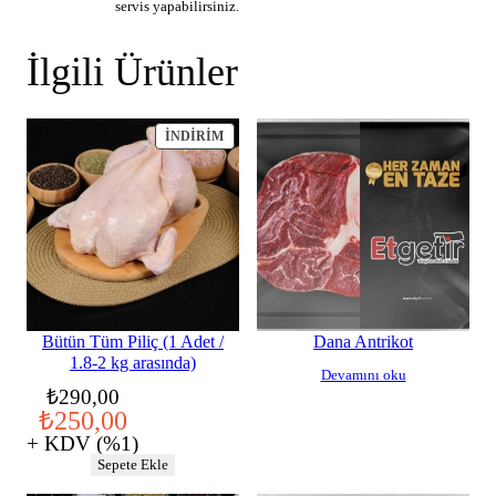
servis yapabilirsiniz.
İlgili Ürünler
İNDIRIMDEKI
İNDIRIM
ÜRÜN
Bütün Tüm Piliç (1 Adet /
Dana Antrikot
1.8-2 kg arasında)
Devamını oku
Orijinal
Şu
₺
290,00
₺
250,00
fiyat:
andaki
+ KDV (%1)
₺290,00.
fiyat:
Sepete Ekle
₺250,00.