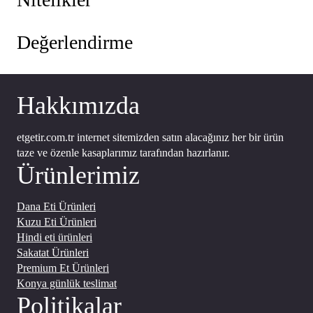
t
t
:
:
₺
₺
Değerlendirme
2
2
9
3
0
0
Hakkımızda
,
,
0
0
etgetir.com.tr internet sitemizden satın alacağınız her bir ürün
0
0
taze ve özenle kasaplarımız tarafından hazırlanır.
.
.
Ürünlerimiz
Dana Eti Ürünleri
Kuzu Eti Ürünleri
Hindi eti ürünleri
Sakatat Ürünleri
Premium Et Ürünleri
Konya günlük teslimat
Politikalar