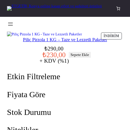
İçeriğe
geç
İ
İNDIRIM
Piliç Pirzola 1 KG – Taze ve Lezzetli Paketler
N
D
O
Ş
₺
290,00
I
₺
230,00
r
u
Sepete Ekle
R
I
+ KDV (%1)
i
a
M
j
n
D
E
Etkin Filtreleme
i
d
K
n
a
I
Ü
a
k
R
Fiyata Göre
l
i
Ü
N
f
f
Stok Durumu
i
i
y
y
a
a
Nitelikler