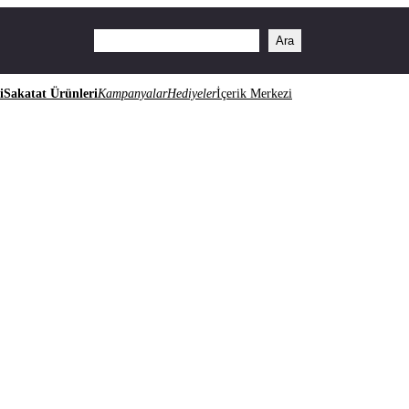
Ara
Ara
i
Sakatat Ürünleri
Kampanyalar
Hediyeler
İçerik Merkezi