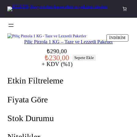
İçeriğe
geç
İ
İNDIRIM
Piliç Pirzola 1 KG – Taze ve Lezzetli Paketler
N
D
O
Ş
₺
290,00
I
₺
230,00
r
u
Sepete Ekle
R
I
+ KDV (%1)
i
a
M
j
n
D
E
Etkin Filtreleme
i
d
K
n
a
I
Ü
a
k
R
Fiyata Göre
l
i
Ü
N
f
f
Stok Durumu
i
i
y
y
a
a
Nitelikler