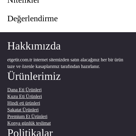
t
t
:
:
₺
₺
Değerlendirme
2
2
9
3
0
0
Hakkımızda
,
,
0
0
etgetir.com.tr internet sitemizden satın alacağınız her bir ürün
0
0
taze ve özenle kasaplarımız tarafından hazırlanır.
.
.
Ürünlerimiz
Dana Eti Ürünleri
Kuzu Eti Ürünleri
Hindi eti ürünleri
Sakatat Ürünleri
Premium Et Ürünleri
Konya günlük teslimat
Politikalar